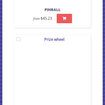
PINBALL
$45.23
from