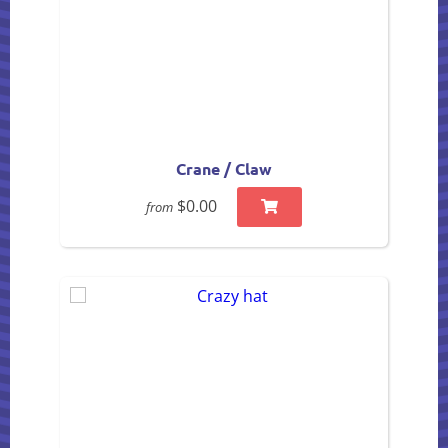
Crane / Claw
$0.00
from