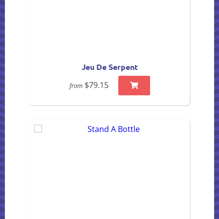
Jeu De Serpent
$79.15
from