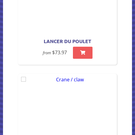
LANCER DU POULET
$73.97
from