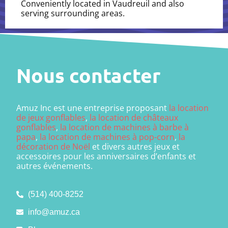
Conveniently located in Vaudreuil and also
serving surrounding areas.
Nous contacter
Amuz Inc est une entreprise proposant
la location
de jeux gonflables
,
la location de châteaux
gonflables
,
la location de machines à barbe à
papa
,
la location de machines à pop-corn
,
la
décoration de Noël
et divers autres jeux et
accessoires pour les anniversaires d’enfants et
autres événements.
(514) 400-8252
info@amuz.ca