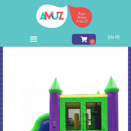
EN
FR
Accueil
»
Inventory
»
Jeux Gonflables
»
Combo