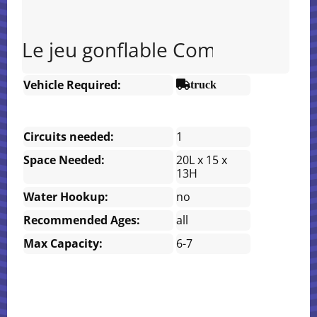
Le jeu gonflable Combo est le co
Vehicle Required:
truck
Circuits needed:
1
Space Needed:
20L x 15 x
13H
Water Hookup:
no
Recommended Ages:
all
Max Capacity:
6-7