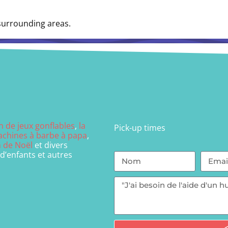
 surrounding areas.
on de jeux gonflables
,
la
Pick-up times
machines à barbe à papa
,
n de Noël
et divers
 d’enfants et autres