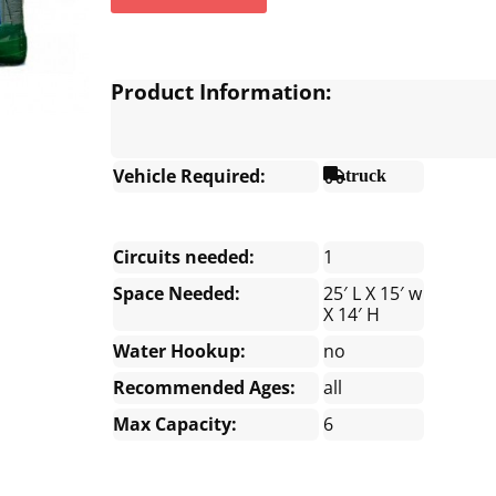
Product Information:
Vehicle Required:
truck
Circuits needed:
1
Space Needed:
25′ L X 15′ w
X 14′ H
Water Hookup:
no
Recommended Ages:
all
Max Capacity:
6