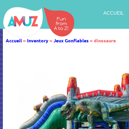
ACCUEIL
Accueil
»
Inventory
»
Jeux Gonflables
»
dinosaure