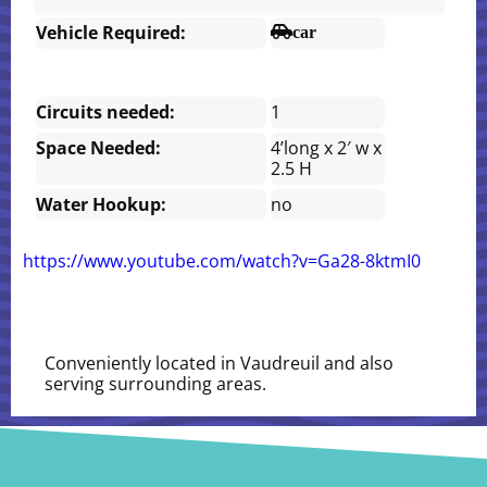
Vehicle Required:
car
Circuits needed:
1
Space Needed:
4’long x 2′ w x
2.5 H
Water Hookup:
no
https://www.youtube.com/watch?v=Ga28-8ktmI0
Conveniently located in Vaudreuil and also
serving surrounding areas.