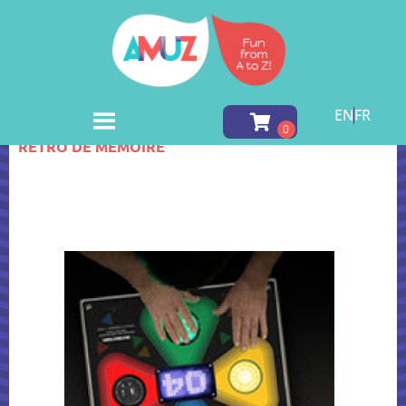
EN
FR
Accueil
»
Inventory
»
Salle de Jeu / Arcade
»
JEU
RÉTRO DE MÉMOIRE